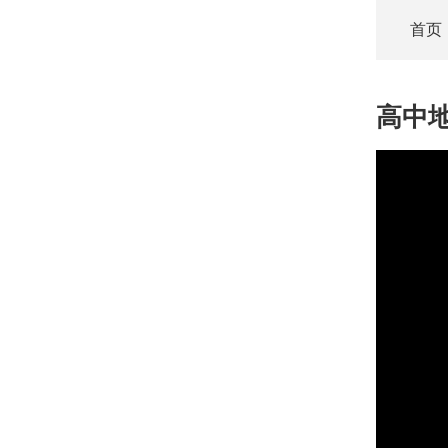
首页
高中
This
is
a
modal
window.