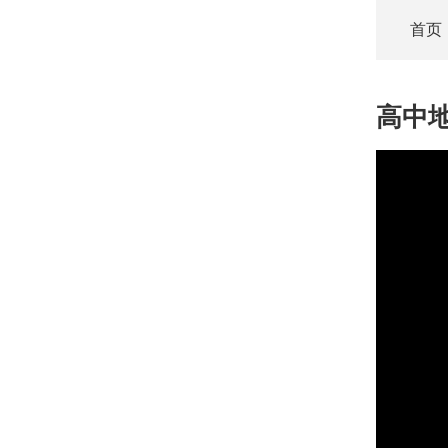
首页
高中
This
is
a
modal
window.