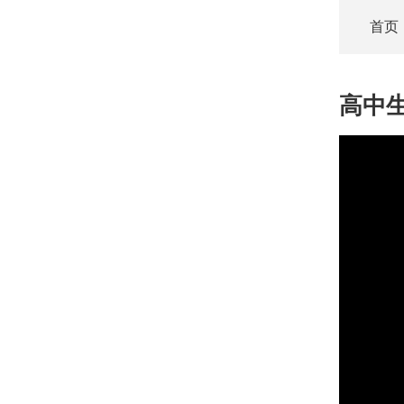
首页
高中
This
is
a
modal
window.