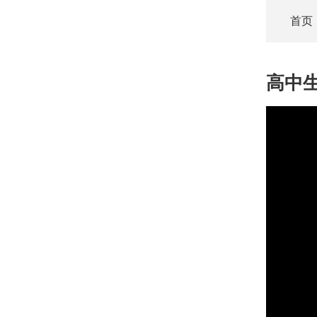
首页
高中
This
is
a
modal
window.