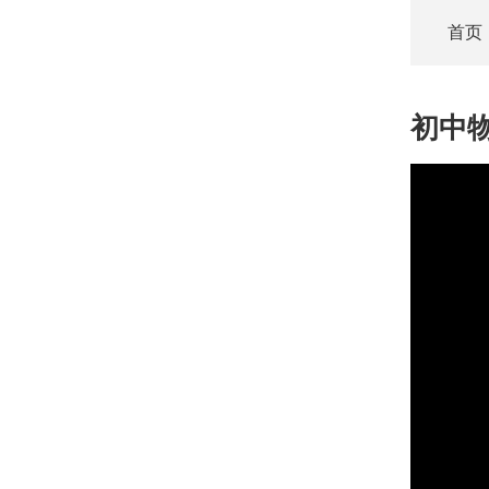
首页
初中
This
is
a
modal
window.