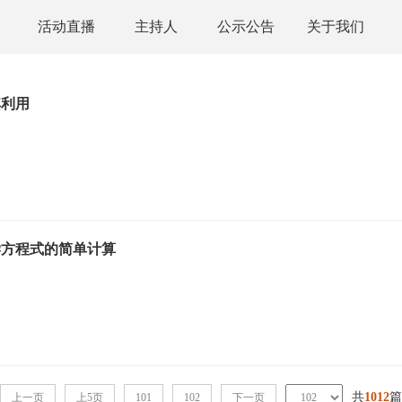
活动直播
主持人
公示公告
关于我们
其利用
学方程式的简单计算
共
1012
篇
上一页
上5页
101
102
下一页